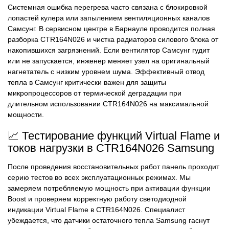
Системная ошибка перегрева часто связана с блокировкой
лопастей кулера или запылением вентиляционных каналов
Самсунг. В сервисном центре в Барнауле проводится полная
разборка CTR164N026 и чистка радиаторов силового блока от
накопившихся загрязнений. Если вентилятор Самсунг гудит
или не запускается, инженер меняет узел на оригинальный
нагнетатель с низким уровнем шума. Эффективный отвод
тепла в Самсунг критически важен для защиты
микропроцессоров от термической деградации при
длительном использовании CTR164N026 на максимальной
мощности.
📈 Тестирование функций Virtual Flame и
токов нагрузки в CTR164N026 Samsung
После проведения восстановительных работ панель проходит
серию тестов во всех эксплуатационных режимах. Мы
замеряем потребляемую мощность при активации функции
Boost и проверяем корректную работу светодиодной
индикации Virtual Flame в CTR164N026. Специалист
убеждается, что датчики остаточного тепла Samsung гаснут