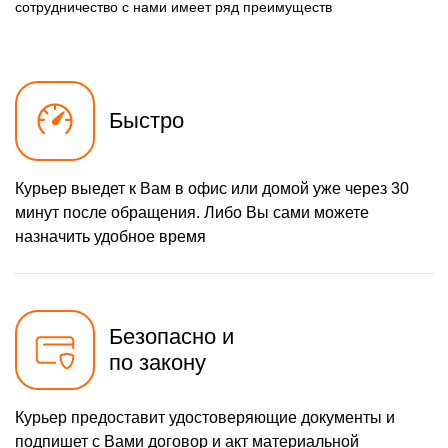
550 р
сотрудничество с нами имеет ряд преимуществ
Ремонт кнопки громкости
Заказать
880 р
Ремонт NFC модуля
Заказать
880 р
Ремонт разъема
Заказать
наушников
Быстро
1100 р
Ремонт микросхемы GPS
Заказать
550 р
Ремонт разъема зарядки
Заказать
Курьер выедет к Вам в офис или домой уже через 30
минут после обращения. Либо Вы сами можете
880 р
Ремонт Wi-Fi модуля
Заказать
назначить удобное время
880 р
Ремонт разъема питания
Заказать
550 р
Ремонт микрофона
Заказать
Безопасно и
550 р
Ремонт кнопки питания
Заказать
по закону
550 р
Ремонт задней крышки
Заказать
Курьер предоставит удостоверяющие документы и
1100 р
Замена микросхемы
Заказать
питания
подпишет с Вами договор и акт материальной