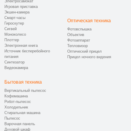
Электросамокат
Игровая приставка
Экшен-камера
Смарт-часы
Оптическая техника
Гироскутер
Сигвей
Фотовспышка
Моноколесо
Объектив
Плоттер
Фотоаппарат
Электронная книга
Тепловизор
Источник бесперебойного
Оптический прицел
питания
Прицел ночного видения
Синтезатор
Видеокамера
Бытовая техника
Вертикальный пылесос
Кофемашина
Робот-пылесос
Холодильник
Стиральная машина
Пылесос
Варочная панель
Духовой шкаф