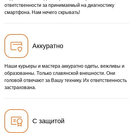
ответственности за принимаемый на диагностику
880 р
Ремонт Bluetooth модуля
Заказать
смартфона. Нам нечего скрывать!
1100 р
Замена микросхемы Wi-Fi
Заказать
880 р
Ремонт антенны
Заказать
550 р
Аккуратно
Ремонт вибромотора
Заказать
550 р
Ремонт SIM-карты
Заказать
Наши курьеры и мастера аккуратно одеты, вежливы и
880 р
Замена Bluetooth модуля
Заказать
образованны. Только славянской внешности. Они
550 р
головой отвечают за Вашу технику. Их ответственность
Замена SIM-карты
Заказать
застрахована.
1100 р
Замена микросхемы GPS
Заказать
550 р
Замена вибромотора
Заказать
880 р
Замена разъема SIM-
С защитой
Заказать
карты
550 р
Ремонт аккумулятора
Заказать