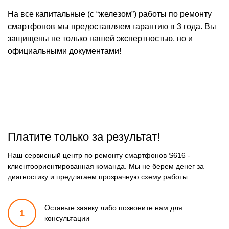
На все капитальные (с “железом”) работы по ремонту
1100 р
Ремонт микросхемы Wi-Fi
Заказать
смартфонов мы предоставляем гарантию в 3 года. Вы
880 р
защищены не только нашей экспертностью, но и
Ремонт GPS модуля
Заказать
официальными документами!
1100 р
Замена микросхемы NFC
Заказать
1100 р
Замена микросхемы
Заказать
управления
1100 р
Замена микросхемы
Заказать
зарядки
550 р
Ремонт мембраны
Заказать
Платите только за результат!
1100 р
Ремонт экрана
Заказать
Наш сервисный центр по ремонту смартфонов S616 -
клиентоориентированная команда. Мы не берем денег за
550 р
Замена кнопки питания
Заказать
диагностику и предлагаем прозрачную схему работы
880 р
Замена NFC модуля
Заказать
Оставьте заявку либо позвоните
нам для
1100 р
1
Ремонт микросхемы NFC
Заказать
консультации