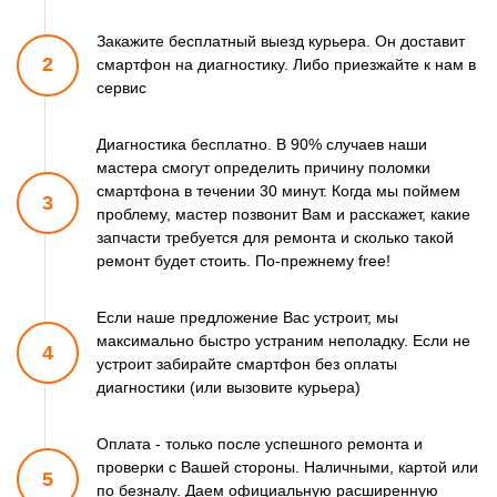
550 р
Замена разъема
Заказать
наушников
Закажите бесплатный выезд курьера. Он доставит
1100 р
Ремонт микросхемы
Заказать
2
смартфон
на диагностику. Либо приезжайте к нам в
управления
сервис
880 р
Замена GPS модуля
Заказать
550 р
Диагностика бесплатно. В 90% случаев наши
Замена камеры
Заказать
мастера смогут
определить причину поломки
смартфона в течении 30 минут.
Когда мы поймем
3
проблему, мастер позвонит Вам и расскажет,
какие
запчасти требуется для ремонта и сколько такой
ремонт
будет стоить. По-прежнему free!
Если наше предложение Вас устроит, мы
максимально быстро
устраним неполадку. Если не
4
устроит забирайте смартфон
без оплаты
диагностики (или вызовите курьера)
Оплата - только после успешного ремонта и
проверки
с Вашей стороны. Наличными, картой или
5
по безналу.
Даем официальную расширенную