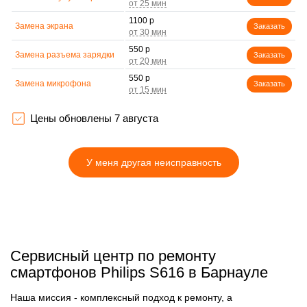
1100 р
Замена экрана
Заказать
550 р
Замена разъема зарядки
Заказать
550 р
Замена микрофона
Заказать
550 р
Замена мембраны
Заказать
Цены обновлены 7 августа
880 р
Замена Wi-Fi модуля
Заказать
У меня другая неисправность
550 р
Ремонт динамика
Заказать
1100 р
Ремонт микросхемы
Заказать
зарядки
1100 р
Замена микросхемы
Заказать
Bluetooth
1100 р
Ремонт микросхемы
Сервисный центр по ремонту
Заказать
Bluetooth
смартфонов Philips S616 в Барнауле
1100 р
Ремонт микросхемы
Заказать
питания
Наша миссия - комплексный подход к ремонту, а