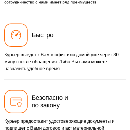
600 р
сотрудничество с нами имеет ряд преимуществ
Ремонт сим лотка
Заказать
800 р
Ремонт корпусных
Заказать
элементов
550 р
Ремонт микрофона
Заказать
Быстро
1000 р
Ремонт
Заказать
мультиконтроллера
600 р
Замена шлейфа
Заказать
Курьер выедет к Вам в офис или домой уже через 30
минут после обращения. Либо Вы сами можете
880 р
Замена разъема питания
Заказать
назначить удобное время
550 р
Ремонт камеры
Заказать
1800 р
Замена задней крышки
Заказать
Безопасно и
2500 р
Замена заднего стекла
Заказать
по закону
Курьер предоставит удостоверяющие документы и
подпишет с Вами договор и акт материальной