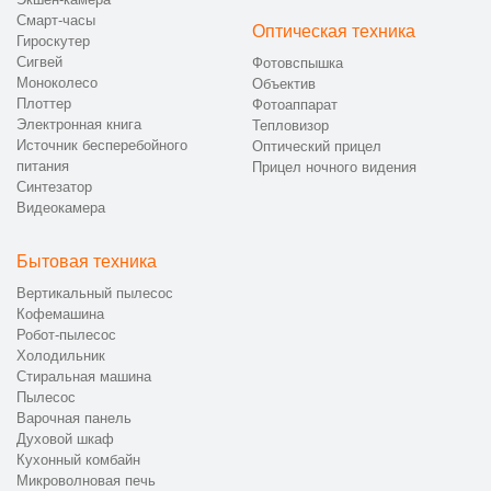
Смарт-часы
Оптическая техника
Гироскутер
Сигвей
Фотовспышка
Моноколесо
Объектив
Плоттер
Фотоаппарат
Электронная книга
Тепловизор
Источник бесперебойного
Оптический прицел
питания
Прицел ночного видения
Синтезатор
Видеокамера
Бытовая техника
Вертикальный пылесос
Кофемашина
Робот-пылесос
Холодильник
Стиральная машина
Пылесос
Варочная панель
Духовой шкаф
Кухонный комбайн
Микроволновая печь