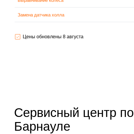
Выравнивание колеса
Замена датчика холла
Гидроизоляция
Цены обновлены 8 августа
Замена платы управления (мат.платы, мейн платы)
Замена камеры
Замена аккумулятора
Замена корпуса
Замена динамика
Сервисный центр по 
Выравнивание ступицы
Барнауле