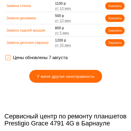
1100 р
Замена стекла
Заказать
500 р
Замена динамика
Заказать
800 р
Замена задней крышки
Заказать
1200 р
Замена дисплея (экрана)
Заказать
800 р
Замена корпуса
Заказать
Цены обновлены 7 августа
500 р
Замена аккумулятора
Заказать
У меня другая неисправность
1200 р
Замена платы управления
Заказать
(мат.платы, мейн платы)
500 р
Замена Wi-Fi
Заказать
750 р
Ремонт кнопки
Заказать
Сервисный центр по ремонту планшетов
Prestigio Grace 4791 4G в Барнауле