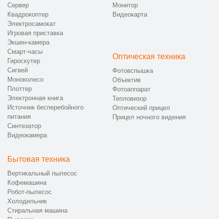
Сервер
Монитор
Квадрокоптер
Видеокарта
Электросамокат
Игровая приставка
Экшен-камера
Смарт-часы
Оптическая техника
Гироскутер
Сигвей
Фотовспышка
Моноколесо
Объектив
Плоттер
Фотоаппарат
Электронная книга
Тепловизор
Источник бесперебойного
Оптический прицел
питания
Прицел ночного видения
Синтезатор
Видеокамера
Бытовая техника
Вертикальный пылесос
Кофемашина
Робот-пылесос
Холодильник
Стиральная машина