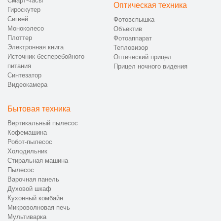
Смарт-часы
Оптическая техника
Гироскутер
Сигвей
Фотовспышка
Моноколесо
Объектив
Плоттер
Фотоаппарат
Электронная книга
Тепловизор
Источник бесперебойного
Оптический прицел
питания
Прицел ночного видения
Синтезатор
Видеокамера
Бытовая техника
Вертикальный пылесос
Кофемашина
Робот-пылесос
Холодильник
Стиральная машина
Пылесос
Варочная панель
Духовой шкаф
Кухонный комбайн
Микроволновая печь
Мультиварка