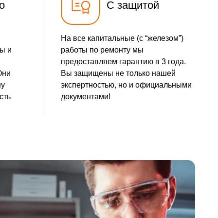
о
С защитой
На все капитальные (с “железом”)
ы и
работы по ремонту мы
предоставляем гарантию в 3 года.
Они
Вы защищены не только нашей
шу
экспертностью, но и официальными
сть
документами!