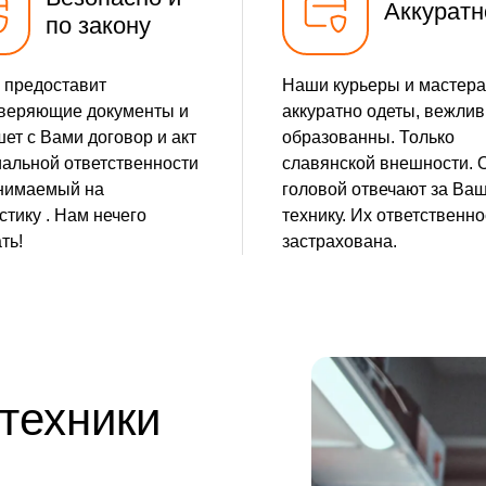
Аккуратн
по закону
 предоставит
Наши курьеры и мастера
веряющие документы и
аккуратно одеты, вежлив
ет с Вами договор и акт
образованны. Только
альной ответственности
славянской внешности. 
нимаемый на
головой отвечают за Ва
стику . Нам нечего
технику. Их ответственно
ть!
застрахована.
 техники