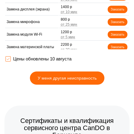
1400 р
Замена дисплея (экрана)
Заказать
800 р
Замена микрофона
Заказать
1200 р
Замена модуля Wi-Fi
Заказать
2200 р
Замена материнской платы
Заказать
1000 р
Настройка оптики,
Цены обновлены 10 августа
Заказать
фокусировки
У меня другая неисправность
Сертификаты и квалификация
сервисного центра CanDO в