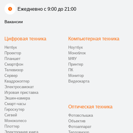
Ежедневно с 9:00 до 21:00
Вакансии
Цифровая техника
Компьютерная техника
Нетбук
Ноутбук
Проектор
Моноблок
Планшет
МФУ
Смартфон
Принтер
Телевизор
ПК
Сервер
Монитор
Квадрокоптер
Видеокарта
Электросамокат
Игровая приставка
Экшен-камера
Смарт-часы
Оптическая техника
Гироскутер
Сигвей
Фотовспышка
Моноколесо
Объектив
Плоттер
Фотоаппарат
Электронная книга
Тепловизор