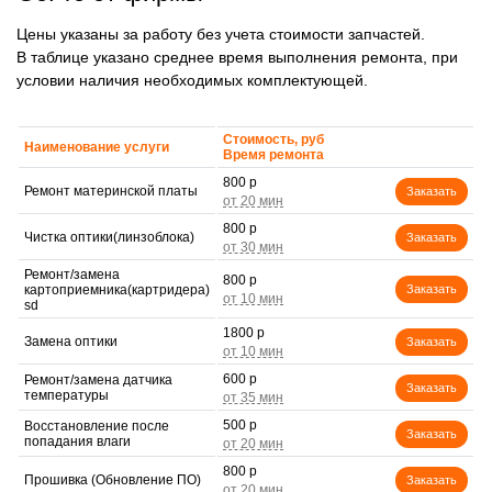
Цены указаны за работу без учета стоимости запчастей.
В таблице указано среднее время выполнения ремонта, при
условии наличия необходимых комплектующей.
Стоимость, руб
Наименование услуги
Время ремонта
800 р
Ремонт материнской платы
Заказать
800 р
Чистка оптики(линзоблока)
Заказать
Ремонт/замена
800 р
картоприемника(картридера)
Заказать
sd
1800 р
Замена оптики
Заказать
600 р
Ремонт/замена датчика
Заказать
температуры
500 р
Восстановление после
Заказать
попадания влаги
800 р
Прошивка (Обновление ПО)
Заказать