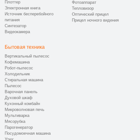
Плоттер
Фотоаппарат
Электронная книга
Тепловизор
Источник бесперебойного
Оптический прицел
питания
Прицел ночного видения
Синтезатор
Видеокамера
Бытовая техника
Вертикальный пылесос
Кофемашина
Робот-пылесос
Холодильник
Стиральная машина
Пылесос
Варочная панель
Духовой шкаф
Кухонный комбайн
Микроволновая печь
Мультиварка
Мясорубка
Парогенератор
Посудомоечная машина
Утюг