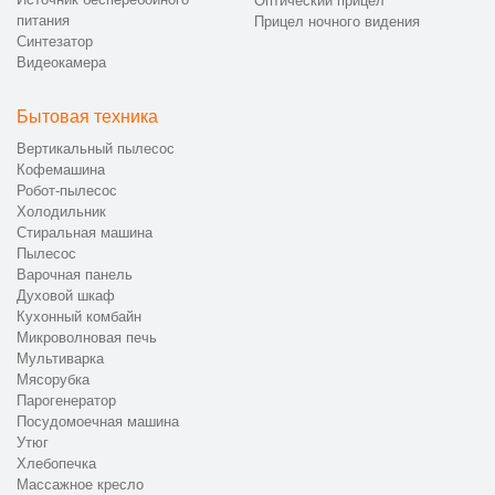
Оптический прицел
питания
Прицел ночного видения
Синтезатор
Видеокамера
Бытовая техника
Вертикальный пылесос
Кофемашина
Робот-пылесос
Холодильник
Стиральная машина
Пылесос
Варочная панель
Духовой шкаф
Кухонный комбайн
Микроволновая печь
Мультиварка
Мясорубка
Парогенератор
Посудомоечная машина
Утюг
Хлебопечка
Массажное кресло