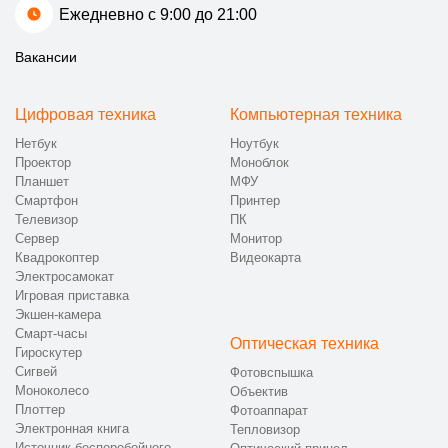
Ежедневно с 9:00 до 21:00
Вакансии
Цифровая техника
Компьютерная техника
Нетбук
Ноутбук
Проектор
Моноблок
Планшет
МФУ
Смартфон
Принтер
Телевизор
ПК
Сервер
Монитор
Квадрокоптер
Видеокарта
Электросамокат
Игровая приставка
Экшен-камера
Смарт-часы
Оптическая техника
Гироскутер
Сигвей
Фотовспышка
Моноколесо
Объектив
Плоттер
Фотоаппарат
Электронная книга
Тепловизор
Источник бесперебойного